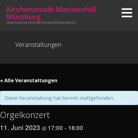
Zum
Kirchenmusik Mariannhill
Inhalt
Würzburg
springen
INFOS RUND UM DIE MUSIK IM KLOSTER MARIANNHILL
Veranstaltungen
« Alle Veranstaltungen
Diese Veranstaltung hat bereits stattgefunden.
Orgelkonzert
11. Juni 2023
17:00
18:00
@
–