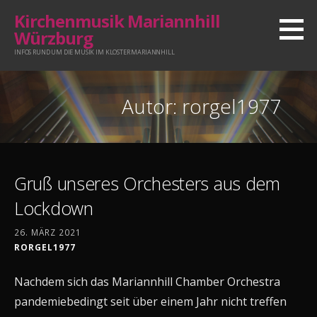
Zum
Kirchenmusik Mariannhill
Inhalt
Würzburg
springen
INFOS RUND UM DIE MUSIK IM KLOSTER MARIANNHILL
Autor: rorgel1977
Gruß unseres Orchesters aus dem
Lockdown
26. MÄRZ 2021
RORGEL1977
Nachdem sich das Mariannhill Chamber Orchestra
pandemiebedingt seit über einem Jahr nicht treffen