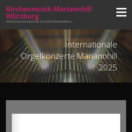
Zum
Kirchenmusik Mariannhill
Inhalt
Würzburg
springen
INFOS RUND UM DIE MUSIK IM KLOSTER MARIANNHILL
Internationale
Orgelkonzerte Mariannhill
2025