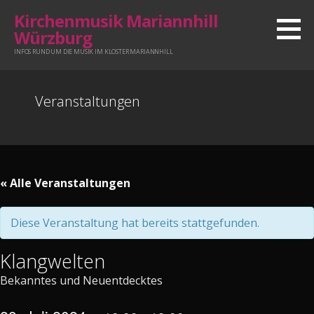
Zum
Kirchenmusik Mariannhill
Inhalt
Würzburg
springen
INFOS RUND UM DIE MUSIK IM KLOSTER MARIANNHILL
Veranstaltungen
« Alle Veranstaltungen
Diese Veranstaltung hat bereits stattgefunden.
Klangwelten
Bekanntes und Neuentdecktes